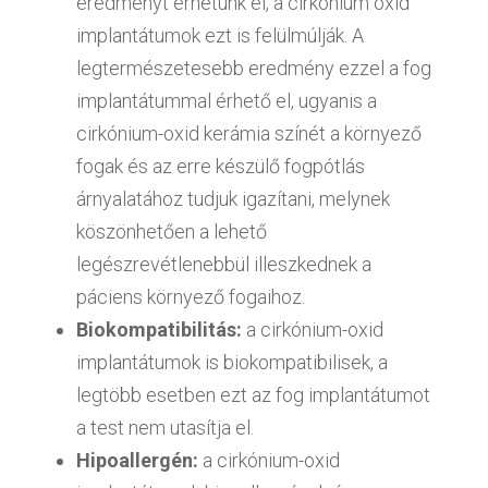
eredményt érhetünk el, a cirkónium oxid
implantátumok ezt is felülmúlják. A
legtermészetesebb eredmény ezzel a fog
implantátummal érhető el, ugyanis a
cirkónium-oxid kerámia színét a környező
fogak és az erre készülő fogpótlás
árnyalatához tudjuk igazítani, melynek
köszönhetően a lehető
legészrevétlenebbül illeszkednek a
páciens környező fogaihoz.
Biokompatibilitás:
a cirkónium-oxid
implantátumok is biokompatibilisek, a
legtöbb esetben ezt az fog implantátumot
a test nem utasítja el.
Hipoallergén:
a cirkónium-oxid