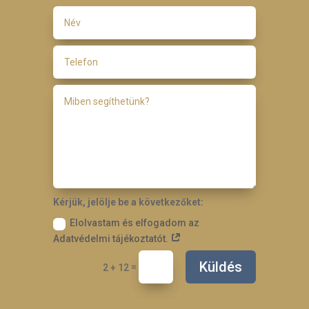
Kérjük, jelölje be a következőket:
Elolvastam és elfogadom az
Adatvédelmi tájékoztatót.
Küldés
=
2 + 12