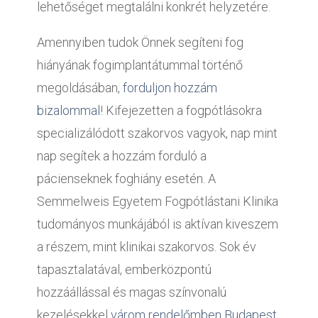
lehetőséget megtalálni konkrét helyzetére.
Amennyiben tudok Önnek segíteni fog
hiányának fogimplantátummal történő
megoldásában,
forduljon hozzám
bizalommal
! Kifejezetten a fogpótlásokra
specializálódott szakorvos vagyok, nap mint
nap segítek a hozzám forduló a
pácienseknek foghiány esetén. A
Semmelweis Egyetem Fogpótlástani Klinika
tudományos munkájából is aktívan kiveszem
a részem, mint klinikai szakorvos. Sok év
tapasztalatával, emberközpontú
hozzáállással és magas színvonalú
kezelésekkel
várom rendelőmben Budapest