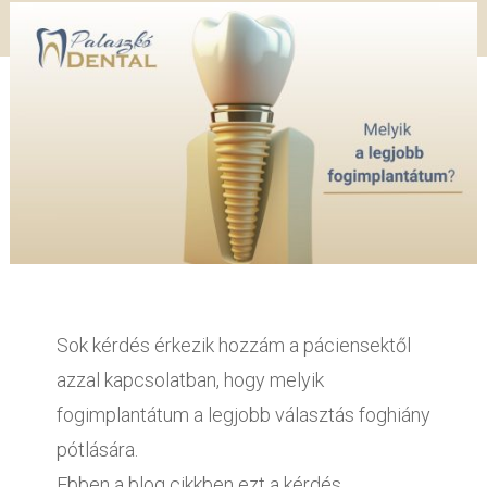
Sok kérdés érkezik hozzám a páciensektől
azzal kapcsolatban, hogy melyik
fogimplantátum a legjobb választás foghiány
pótlására.
Ebben a blog cikkben ezt a kérdés