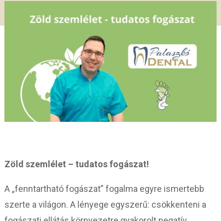
Zöld szemlélet – tudatos fogászat!
A „fenntartható fogászat” fogalma egyre ismertebb
szerte a világon. A lényege egyszerű: csökkenteni a
fogászati ellátás környezetre gyakorolt negatív