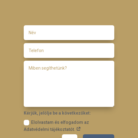
Kérjük, jelölje be a következőket:
Elolvastam és elfogadom az
Adatvédelmi tájékoztatót.