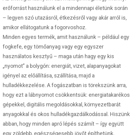
erőforrást használunk el a mindennapi életünk során
– legyen szó utazásról, étkezésről vagy akár arról is,
amikor ellátogatunk a fogorvoshoz.
Minden egyes termék, amit használunk – például egy
fogkefe, egy tömőanyag vagy egy egyszer
használatos kesztyű – maga után hagy egy kis
„nyomot” a bolygón: energiát, vizet, alapanyagokat
igényel az előállítása, szállítása, majd a
hulladékkezelése. A fogászatban is törekszünk arra,
hogy ezt a lábnyomot csökkentsük: energiatakarékos
gépekkel, digitális megoldásokkal, környezetbarát
anyagokkal és okos hulladékgazdálkodással. Hiszünk
abban, hogy minden apró lépés számít – így együtt
egy zöldebb, egészségesebb jövőt építhetünk,