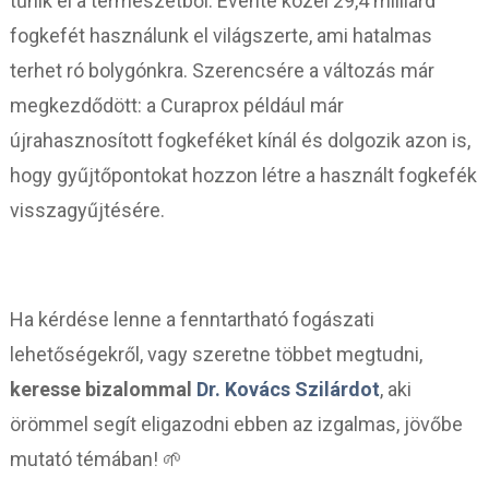
tűnik el a természetből. Évente közel 29,4 milliárd
fogkefét használunk el világszerte, ami hatalmas
terhet ró bolygónkra. Szerencsére a változás már
megkezdődött: a Curaprox például már
újrahasznosított fogkeféket kínál és dolgozik azon is,
hogy gyűjtőpontokat hozzon létre a használt fogkefék
visszagyűjtésére.
Ha kérdése lenne a fenntartható fogászati
lehetőségekről, vagy szeretne többet megtudni,
keresse bizalommal
Dr. Kovács Szilárdot
, aki
örömmel segít eligazodni ebben az izgalmas, jövőbe
mutató témában! 🌱