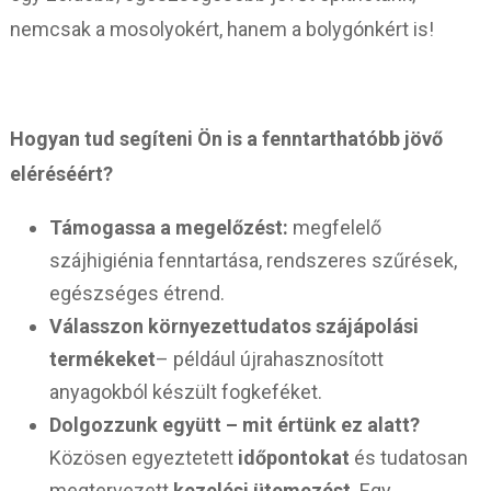
nemcsak a mosolyokért, hanem a bolygónkért is!
Hogyan tud segíteni Ön is a fenntarthatóbb jövő
eléréséért?
Támogassa a megelőzést:
megfelelő
szájhigiénia fenntartása, rendszeres szűrések,
egészséges étrend.
Válasszon környezettudatos szájápolási
termékeket
– például újrahasznosított
anyagokból készült fogkeféket.
Dolgozzunk együtt – mit értünk ez alatt?
Közösen egyeztetett
időpontokat
és tudatosan
megtervezett
kezelési ütemezést
. Egy