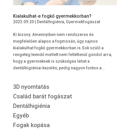
Kialakulhat-e fogkő gyermekkorban?
2023.09.20
|
Dentálhigiénia
,
Gyermekfogászat
Ki bizony. Amennyiben nem rendszeres és
megfelelően alapos a fogmosás, úgy sajnos
kialakulhat fogkő gyermekkorban is.Sok szülő a
rengeteg teendő mellett nem feltétlenül gondol arra,
hogy a gyermeknek is szükséges lehet a
dentálhigiéniai kezelés, pedig nagyon fontos a...
3D nyomtatás
Család barát fogászat
Dentálhigiénia
Egyéb
Fogak kopása